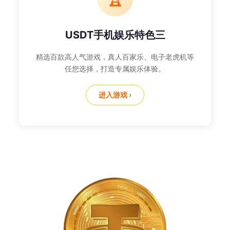
USDT手机娱乐特色三
精选百款高人气游戏，真人百家乐、电子老虎机等
任您选择，打造专属娱乐体验。
进入游戏 ›