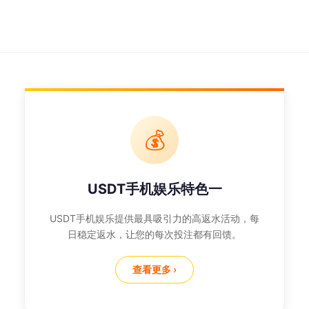
💰
USDT手机娱乐特色一
USDT手机娱乐提供最具吸引力的高返水活动，每
日稳定返水，让您的每次投注都有回馈。
查看更多 ›