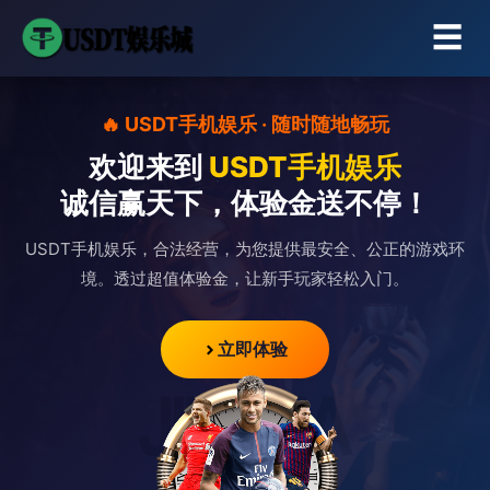
☰
🔥 USDT手机娱乐 · 随时随地畅玩
欢迎来到
USDT手机娱乐
诚信赢天下，体验金送不停！
USDT手机娱乐，合法经营，为您提供最安全、公正的游戏环
境。透过超值体验金，让新手玩家轻松入门。
立即体验