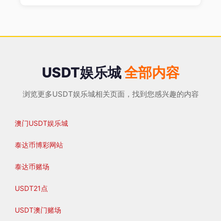
USDT娱乐城
全部内容
浏览更多USDT娱乐城相关页面，找到您感兴趣的内容
澳门USDT娱乐城
泰达币博彩网站
泰达币赌场
USDT21点
USDT澳门赌场