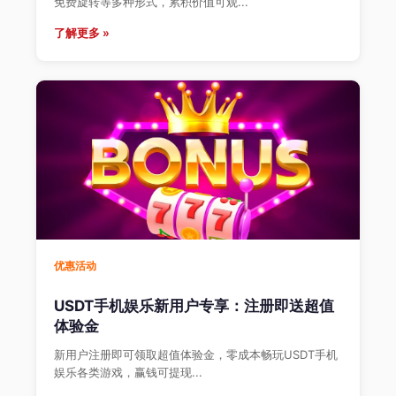
免费旋转等多种形式，累积价值可观...
了解更多 »
优惠活动
USDT手机娱乐新用户专享：注册即送超值
体验金
新用户注册即可领取超值体验金，零成本畅玩USDT手机
娱乐各类游戏，赢钱可提现...