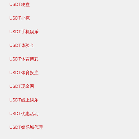
USDT轮盘
USDT扑克
USDT手机娱乐
USDT体验金
USDT体育博彩
USDT体育投注
USDT现金网
USDT线上娱乐
USDT优惠活动
USDT娱乐城代理