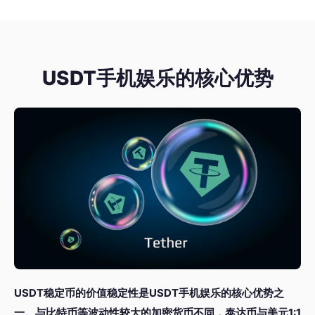
USDT手机娱乐的核心优势
USDT稳定币的价值稳定性是USDT手机娱乐的核心优势之
一。与比特币等波动性较大的加密货币不同，泰达币与美元1:1