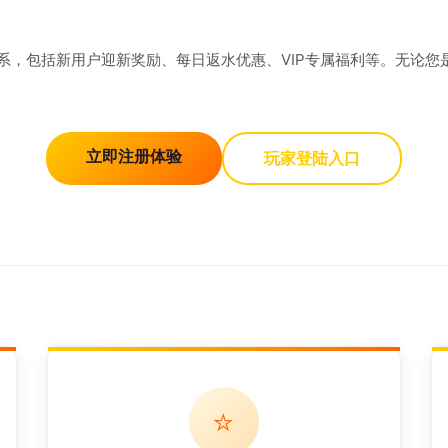
体系，包括新用户迎新奖励、每日返水优惠、VIP专属福利等。无论
立即注册体验
玩家登陆入口
⭐