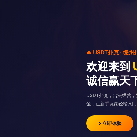
🔥 USDT扑克 · 德
欢迎来到
诚信赢天
USDT扑克，合法经营
金，让新手玩家轻松入门
立即体验