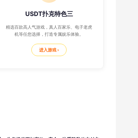
USDT扑克特色三
精选百款高人气游戏，真人百家乐、电子老虎
机等任您选择，打造专属娱乐体验。
进入游戏 ›