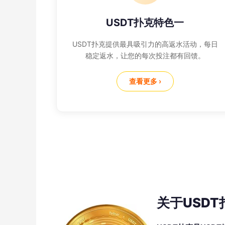
USDT扑克特色一
USDT扑克提供最具吸引力的高返水活动，每日
稳定返水，让您的每次投注都有回馈。
查看更多 ›
关于USDT